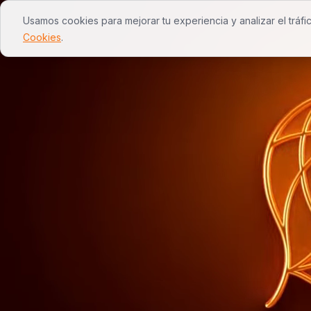
Usamos cookies para mejorar tu experiencia y analizar el tráfi
inicio
servicios
nosotros
wevy
Cookies
.