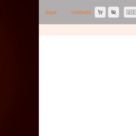
tienda
ia
legal
contacto
🇺🇸