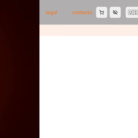
tienda
ia
legal
contacto
🇺🇸