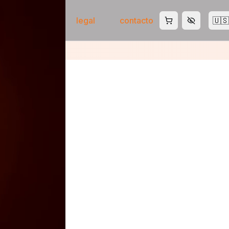
tienda
ia
legal
contacto
🇺🇸