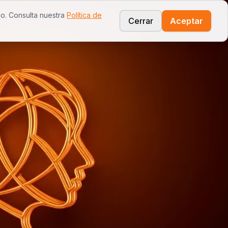
co. Consulta nuestra
Política de
simplitpos
saint
sunmi
noticias
Cerrar
Aceptar
Tu Negocio en 1m² - Kioskos Autónomos