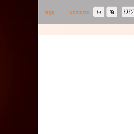
tienda
ia
legal
contacto
🇺🇸