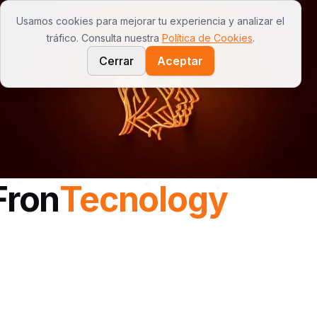
Usamos cookies para mejorar tu experiencia y analizar el
Open
tráfico. Consulta nuestra
Política de Cookies
.
Cerrar
Aceptar
Tu Negocio en 1m² - Kioskos Autónomos
Fron
Tecnology