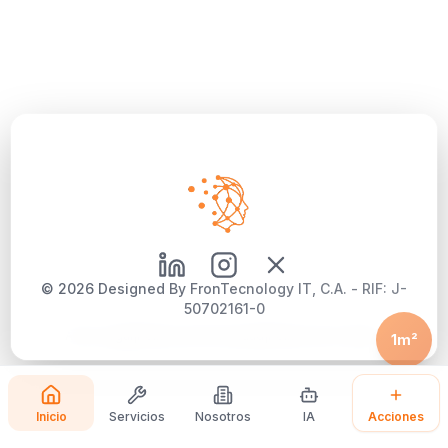
©
2026
Designed By FronTecnology IT, C.A. - RIF: J-
50702161-0
Aviso Legal
|
Política de Privacidad
|
Política de Cookies
1m²
Inicio
Servicios
Nosotros
IA
Acciones