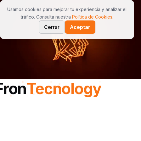
Usamos cookies para mejorar tu experiencia y analizar el
Open
tráfico. Consulta nuestra
Política de Cookies
.
Cerrar
Aceptar
Tu Negocio en 1m² - Kioskos Autónomos
Fron
Tecnology