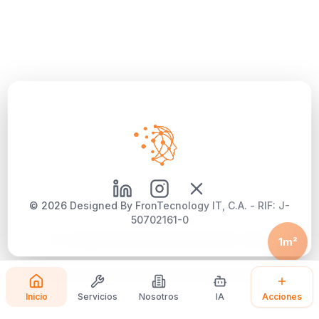
©
2026
Designed By FronTecnology IT, C.A. - RIF: J-
50702161-0
Aviso Legal
|
Política de Privacidad
|
Política de Cookies
1m²
Inicio
Servicios
Nosotros
IA
Acciones