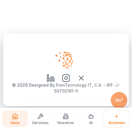
©
2026
Designed By FronTecnology IT, C.A. - RIF: J-
50702161-0
Aviso Legal
|
Política de Privacidad
|
Política de Cookies
1m²
Inicio
Servicios
Nosotros
IA
Acciones