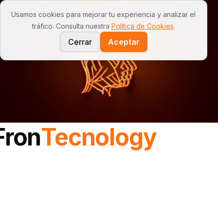
Usamos cookies para mejorar tu experiencia y analizar el
Open
tráfico. Consulta nuestra
Política de Cookies
.
Cerrar
Aceptar
Tu Negocio en 1m² - Kioskos Autónomos
Fron
Tecnology