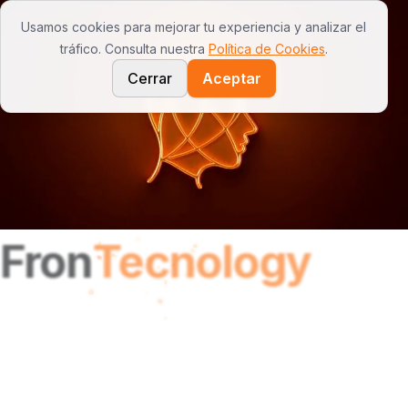
Usamos cookies para mejorar tu experiencia y analizar el
Open
tráfico. Consulta nuestra
Política de Cookies
.
Cerrar
Aceptar
Tu Negocio en 1m² - Kioskos Autónomos
Fron
Tecnology