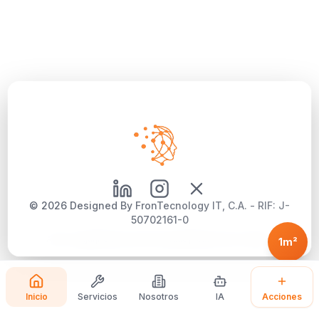
©
2026
Designed By FronTecnology IT, C.A. - RIF: J-
50702161-0
Aviso Legal
|
Política de Privacidad
|
Política de Cookies
1m²
Inicio
Servicios
Nosotros
IA
Acciones