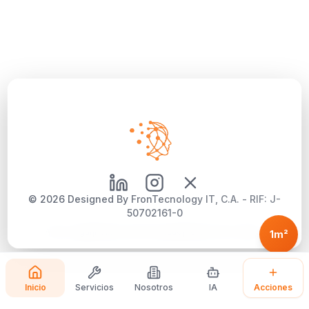
©
2026
Designed By FronTecnology IT, C.A. - RIF: J-
50702161-0
Aviso Legal
|
Política de Privacidad
|
Política de Cookies
1m²
Inicio
Servicios
Nosotros
IA
Acciones