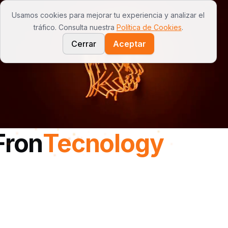
Usamos cookies para mejorar tu experiencia y analizar el
Open
tráfico. Consulta nuestra
Política de Cookies
.
Cerrar
Aceptar
Tu Negocio en 1m² - Kioskos Autónomos
Fron
Tecnology