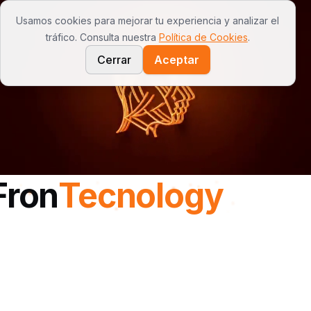
Usamos cookies para mejorar tu experiencia y analizar el
Open
tráfico. Consulta nuestra
Política de Cookies
.
Cerrar
Aceptar
Tu Negocio en 1m² - Kioskos Autónomos
Fron
Tecnology