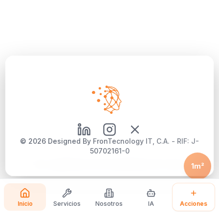
©
2026
Designed By FronTecnology IT, C.A. - RIF: J-
50702161-0
Aviso Legal
|
Política de Privacidad
|
Política de Cookies
1m²
Inicio
Servicios
Nosotros
IA
Acciones