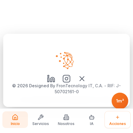
©
2026
Designed By FronTecnology IT, C.A. - RIF: J-
50702161-0
Aviso Legal
|
Política de Privacidad
|
Política de Cookies
1m²
Inicio
Servicios
Nosotros
IA
Acciones