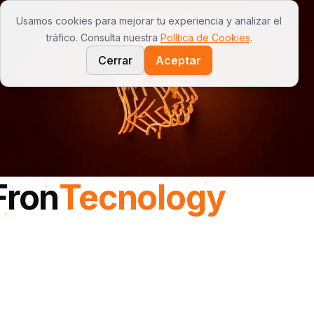
Usamos cookies para mejorar tu experiencia y analizar el
Open
tráfico. Consulta nuestra
Política de Cookies
.
Cerrar
Aceptar
Tu Negocio en 1m² - Kioskos Autónomos
Fron
Tecnology